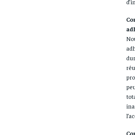
d’i
Co
ad
No
adh
dur
ré
pro
pe
to
in
l’a
Co