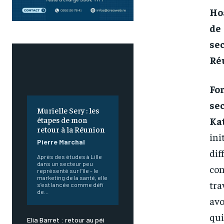
Hoa
de
se
Réu
Fo
sec
Murielle Sery : les
étapes de mon
Ka
retour à la Réunion
ini
Pierre Marchal
dif
Après des études à Lille
dans un secteur peu
con
représenté sur l’île - le
marketing de la santé, elle
tra
s’est lancée comme défi
de...
avo
qui
Elia Barret : retour au péi