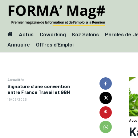
Actus
Coworking
Koz Salons
Paroles de J
Annuaire
Offres d’Emploi
Actualités
Signature d’une convention
entre France Travail et GBH
19/06/2026
Accue
K