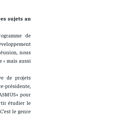
es sujets au
programme de
développement
Réunion, nous
e » mais aussi
ve de projets
ce-présidente,
ERASMUS+ pour
ir étudier le
C’est le genre