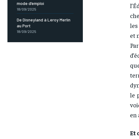
mode d’emploi
l’É
18/09/2025
che
De Disneyland à Leroy Merlin
les
au Port
18/09/2025
et 
Par
d’é
qu
ter
dyn
le 
voi
en 
Et 