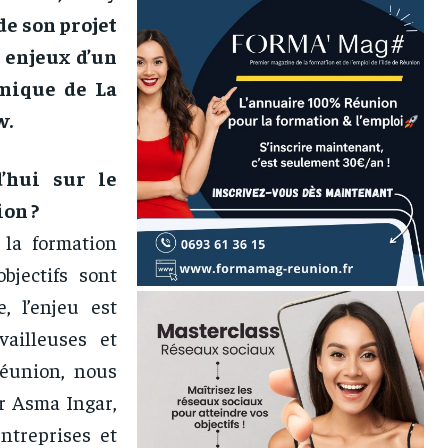
de son projet
 enjeux d’un
omique de La
w.
’hui sur le
ion ?
 la formation
bjectifs sont
, l’enjeu est
vailleuses et
Réunion, nous
r Asma Ingar,
ntreprises et