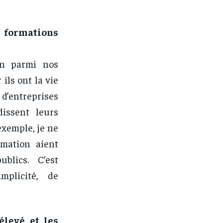
 formations
on parmi nos
ils ont la vie
d’entreprises
dissent leurs
exemple, je ne
mation aient
blics. C’est
mplicité, de
levé et les