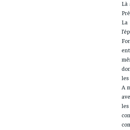
Là 
Pré
La 
l’é
Fo
ent
mêm
don
les
A m
ave
les
co
com