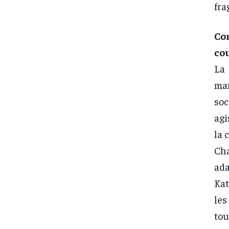
fra
Co
cou
La
man
soc
agi
la 
Cha
ada
Ka
les
tou