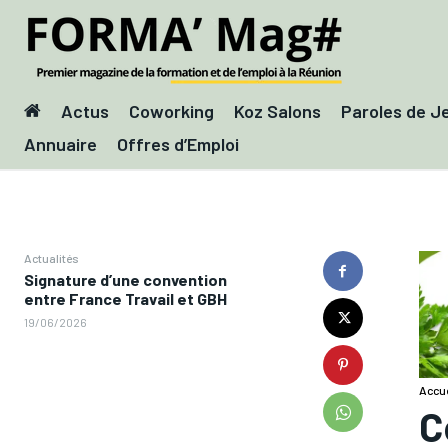
Actus
Coworking
Koz Salons
Paroles de J
Annuaire
Offres d’Emploi
Actualités
Signature d’une convention
entre France Travail et GBH
19/06/2026
Accue
C