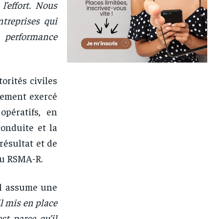
l’effort. Nous
treprises qui
a performance
torités civiles
lement exercé
opératifs, en
onduite et la
résultat et de
 du RSMA-R.
il assume une
l mis en place
st parce qu’il