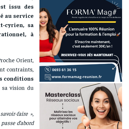
est issu des
é au service
t-cyrien, sa
ationnel, à
Proche Orient,
t contraints,
es conditions
 sa vision du
avoir-faire »
,
 passe d’abord