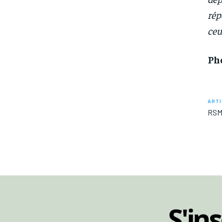
rép
ceu
Ph
ARTI
RSMA
S'in