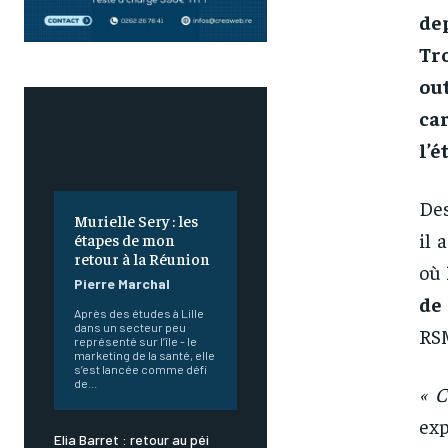
de
Tr
ou
ca
l’é
Des
Murielle Sery : les
il 
étapes de mon
retour à la Réunion
où
Pierre Marchal
de
Après des études à Lille
dans un secteur peu
RSM
représenté sur l’île - le
marketing de la santé, elle
s’est lancée comme défi
de...
« C
exp
Elia Barret : retour au péi