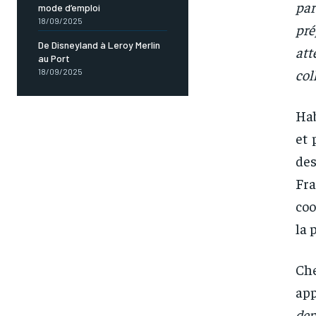
par
mode d’emploi
18/09/2025
pré
De Disneyland à Leroy Merlin
att
au Port
col
18/09/2025
Hab
et 
des
Fra
coo
la 
Che
app
dep