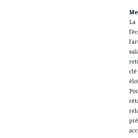
Me
La
l’é
l’a
sal
ret
clé
élo
Po
rét
re
pré
acc