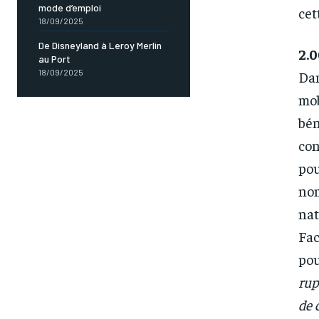
mode d’emploi
cet
18/09/2025
De Disneyland à Leroy Merlin
2.0
au Port
18/09/2025
Da
mob
bén
con
pou
no
nat
Fac
pou
rup
de 