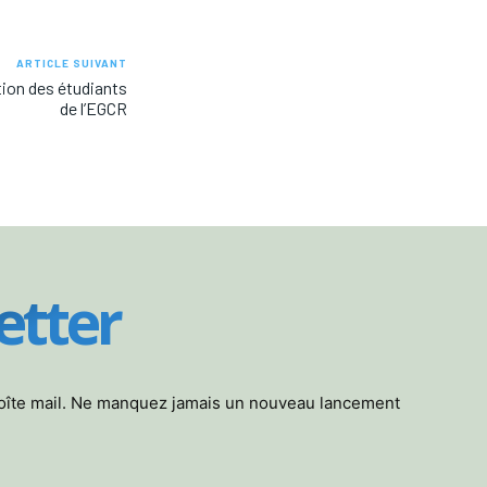
ARTICLE SUIVANT
ption des étudiants
de l’EGCR
etter
boîte mail. Ne manquez jamais un nouveau lancement