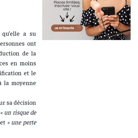
qu’elle a su
personnes ont
duction de la
aces en moins
ication et le
 à la moyenne
ur sa décision
c
« un risque de
 et
« une perte