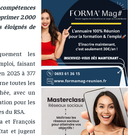
s compétences
pprimer 2.000
s éloignés de
quement les
ploi, faisant
 en 2025 à 377
rne toutes les
chée, avec un
tion pour les
es du RSA.
a et François
tat et jugent