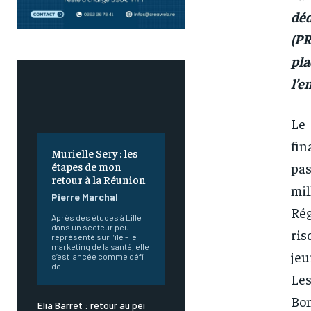
déd
(PR
pla
l’e
Le
fin
Murielle Sery : les
étapes de mon
pas
retour à la Réunion
mil
Pierre Marchal
Rég
Après des études à Lille
dans un secteur peu
ris
représenté sur l’île - le
marketing de la santé, elle
jeu
s’est lancée comme défi
de...
Les
Bon
Elia Barret : retour au péi